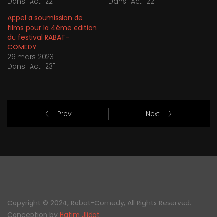
Dans "Act_22"
Dans "Act_22"
Appel a soumission de
films pour la 4éme edition
du festival RABAT-
COMEDY
26 mars 2023
Dans "Act_23"
Prev
Next
Copyright © 2024, Rabat-Comedy, All Rights Reserved.
Conception by
Hatim Jlidat