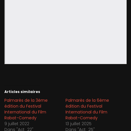
Articles similaires
Palmarès de la 3ème
Palmarès de la 6ème
édition du Festival
édition du Festival
International du Film
International du Film
Rabat-Comedy
Rabat-Comedy
9 juillet 2022
13 juillet 2025
Dans "Act_22"
Dans "Act_25"